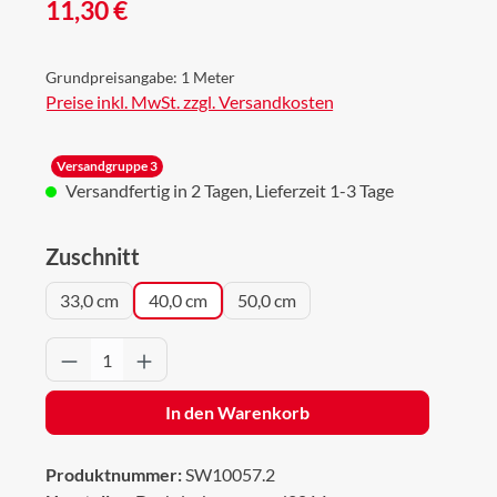
Regulärer Preis:
11,30 €
Grundpreisangabe:
1 Meter
Preise inkl. MwSt. zzgl. Versandkosten
Versandgruppe 3
Versandfertig in 2 Tagen, Lieferzeit 1-3 Tage
auswählen
Zuschnitt
33,0 cm
40,0 cm
50,0 cm
Produkt Anzahl: Gib den gewünschten Wert 
In den Warenkorb
Produktnummer:
SW10057.2