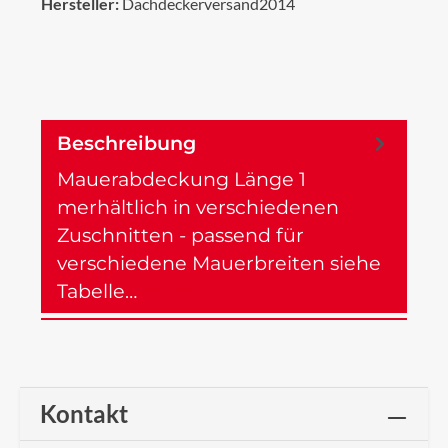
Hersteller:
Dachdeckerversand2014
Beschreibung
Mauerabdeckung Länge 1
merhältlich in verschiedenen
Zuschnitten - passend für
verschiedene Mauerbreiten siehe
Tabelle…
Mehr
Kontakt