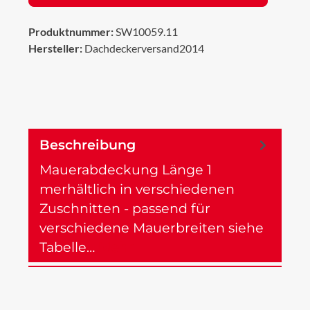
Produktnummer:
SW10059.11
Hersteller:
Dachdeckerversand2014
Beschreibung
Mauerabdeckung Länge 1
merhältlich in verschiedenen
Zuschnitten - passend für
verschiedene Mauerbreiten siehe
Tabelle…
Mehr