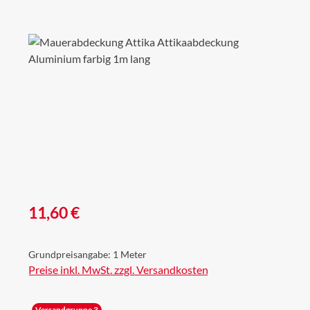
Bildergalerie überspringen
Regulärer Preis:
11,60 €
Grundpreisangabe:
1 Meter
Preise inkl. MwSt. zzgl. Versandkosten
Versandgruppe 3