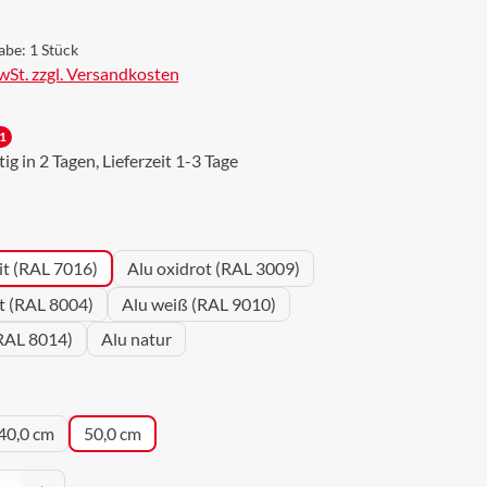
abe:
1 Stück
MwSt. zzgl. Versandkosten
1
g in 2 Tagen, Lieferzeit 1-3 Tage
wählen
it (RAL 7016)
Alu oxidrot (RAL 3009)
ot (RAL 8004)
Alu weiß (RAL 9010)
RAL 8014)
Alu natur
uswählen
40,0 cm
50,0 cm