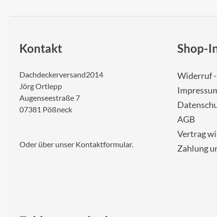
Kontakt
Shop-I
Dachdeckerversand2014
Widerruf 
Jörg Ortlepp
Impressu
Augenseestraße 7
Datenschu
07381 Pößneck
AGB
Vertrag w
Oder über unser
Kontaktformular
.
Zahlung u