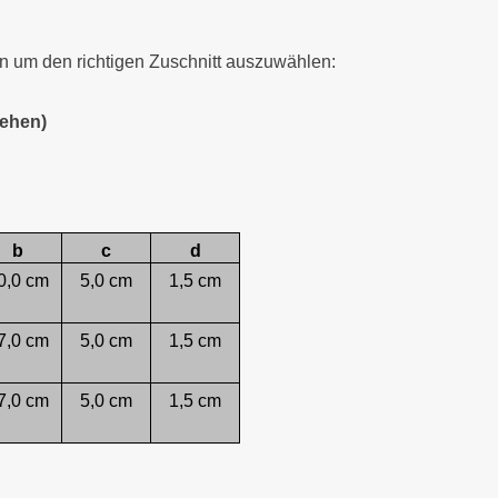
 um den richtigen Zuschnitt auszuwählen:
tehen)
b
c
d
0,0 cm
5,0 cm
1,5 cm
7,0 cm
5,0 cm
1,5 cm
7,0 cm
5,0 cm
1,5 cm