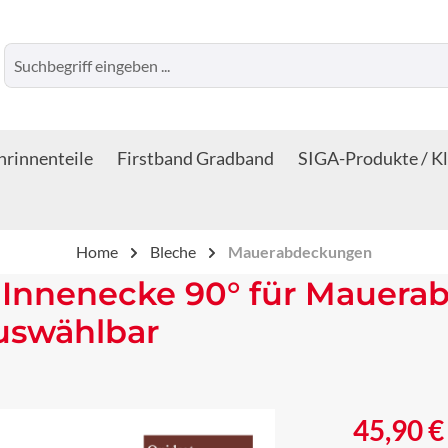
rinnenteile
Firstband Gradband
SIGA-Produkte / K
Home
Bleche
Mauerabdeckungen
Innenecke 90° für Mauerab
auswählbar
Regulärer Prei
45,90 €