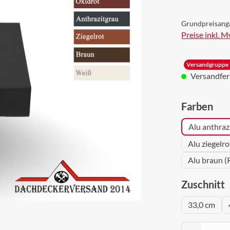
Grundpreisang
Preise inkl. 
Versandgruppe 
Versandferti
aus
Farben
Alu anthraz
Alu ziegelr
Alu braun (
a
Zuschnitt
33,0 cm