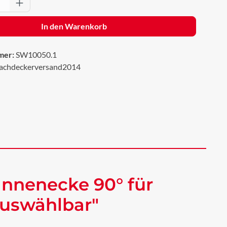
Anzahl: Gib den gewünschten Wert ein oder 
In den Warenkorb
mer:
SW10050.1
achdeckerversand2014
nnenecke 90° für
auswählbar"