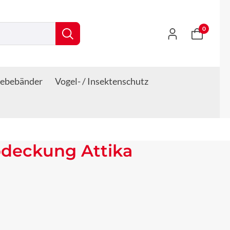
0
lebebänder
Vogel- / Insektenschutz
deckung Attika
s: