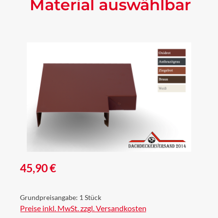
Material auswählbar
Bildergalerie überspringen
Regulärer Preis:
45,90 €
Grundpreisangabe:
1 Stück
Preise inkl. MwSt. zzgl. Versandkosten