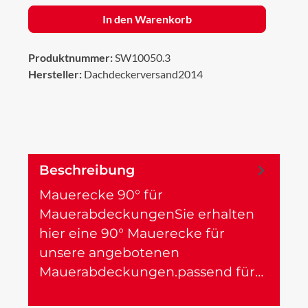
In den Warenkorb
Produktnummer:
SW10050.3
Hersteller:
Dachdeckerversand2014
Beschreibung
Mauerecke 90° für
MauerabdeckungenSie erhalten
hier eine 90° Mauerecke für
unsere angebotenen
Mauerabdeckungen.passend für…
Mehr