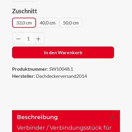
auswählen
Zuschnitt
33,0 cm
40,0 cm
50,0 cm
Produkt Anzahl: Gib den gewünschten Wert 
In den Warenkorb
Produktnummer:
SW10048.1
Hersteller:
Dachdeckerversand2014
Beschreibung
Verbinder / Verbindungsstück für