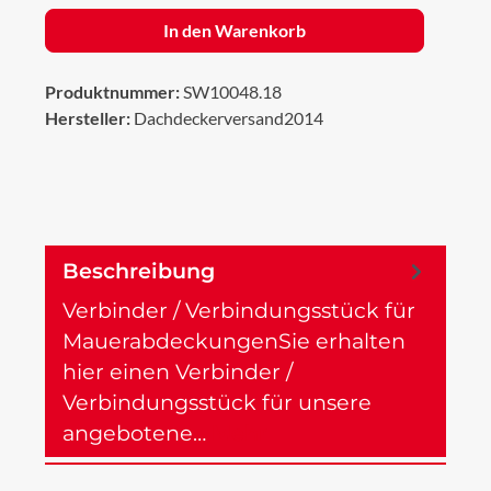
In den Warenkorb
Produktnummer:
SW10048.18
Hersteller:
Dachdeckerversand2014
Beschreibung
Verbinder / Verbindungsstück für
MauerabdeckungenSie erhalten
hier einen Verbinder /
Verbindungsstück für unsere
angebotene…
Mehr