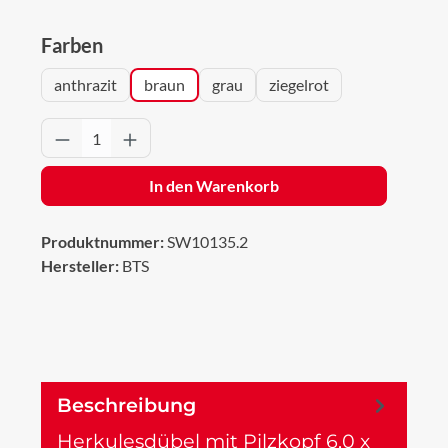
auswählen
Farben
anthrazit
braun
grau
ziegelrot
Produkt Anzahl: Gib den gewünschten Wert 
In den Warenkorb
Produktnummer:
SW10135.2
Hersteller:
BTS
Beschreibung
Herkulesdübel mit Pilzkopf 6,0 x