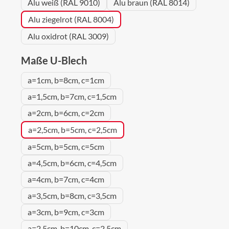
Alu weiß (RAL 9010)
Alu braun (RAL 8014)
Alu ziegelrot (RAL 8004)
Alu oxidrot (RAL 3009)
auswählen
Maße U-Blech
a=1cm, b=8cm, c=1cm
a=1,5cm, b=7cm, c=1,5cm
a=2cm, b=6cm, c=2cm
a=2,5cm, b=5cm, c=2,5cm
a=5cm, b=5cm, c=5cm
a=4,5cm, b=6cm, c=4,5cm
a=4cm, b=7cm, c=4cm
a=3,5cm, b=8cm, c=3,5cm
a=3cm, b=9cm, c=3cm
a=2,5cm, b=10cm, c=2,5cm