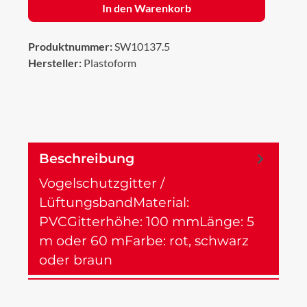
In den Warenkorb
Produktnummer:
SW10137.5
Hersteller:
Plastoform
Beschreibung
Vogelschutzgitter /
LüftungsbandMaterial:
PVCGitterhöhe: 100 mmLänge: 5
m oder 60 mFarbe: rot, schwarz
oder braun
Mehr