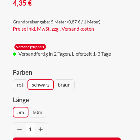
Regulärer Preis:
4,35 €
Grundpreisangabe:
5 Meter
(0,87 € / 1 Meter)
Preise inkl. MwSt. zzgl. Versandkosten
Versandgruppe 1
Versandfertig in 2 Tagen, Lieferzeit 1-3 Tage
auswählen
Farben
rot
schwarz
braun
auswählen
Länge
5m
60m
Produkt Anzahl: Gib den gewünschten Wert 