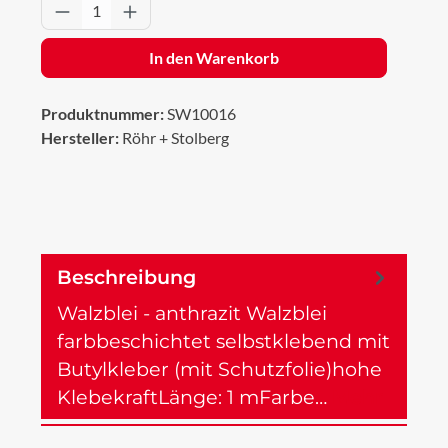
Produkt Anzahl: Gib den gewünschten Wert 
In den Warenkorb
Produktnummer:
SW10016
Hersteller:
Röhr + Stolberg
Beschreibung
Walzblei - anthrazit Walzblei
farbbeschichtet selbstklebend mit
Butylkleber (mit Schutzfolie)hohe
KlebekraftLänge: 1 mFarbe…
Mehr